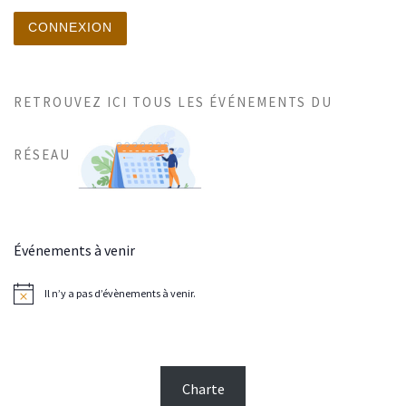
CONNEXION
RETROUVEZ ICI TOUS LES ÉVÉNEMENTS DU
RÉSEAU
Événements à venir
Il n’y a pas d’évènements à venir.
N
o
t
i
c
e
Charte