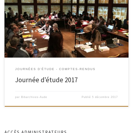
La première journée d’étude organisée par la Commission
Bibliothèques d’archives – AAF a eu lieu le 7 décembre 2017 aux
Archives nationales. « Bibliothèques d’archives et bibliothèques
publiques, main dans la main », tel était le sujet choisi par les
membres du réseau Bibliothèques d’archives pour la première journée
d’étude organisée en […]
JOURNÉES D’ÉTUDE - COMPTES-RENDUS
Journée d’étude 2017
par
Bibarchives-Aude
Publié
5 décembre 2017
ACCÈS ADMINISTRATEURS