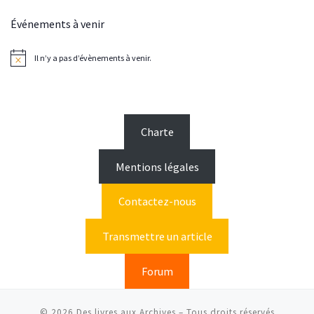
Événements à venir
Il n’y a pas d’évènements à venir.
N
o
t
i
c
e
Charte
Mentions légales
Contactez-nous
Transmettre un article
Forum
© 2026
Des livres aux Archives
– Tous droits réservés