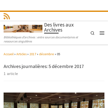
Passer au contenu
Des livres aux
Archives
Search
Men
Bibliothèques d’archives : entre sources documentaires et
ressources singulières
Accueil
»
Articles
»
2017
»
décembre
»
05
Archives journalières:
5 décembre 2017
1 article