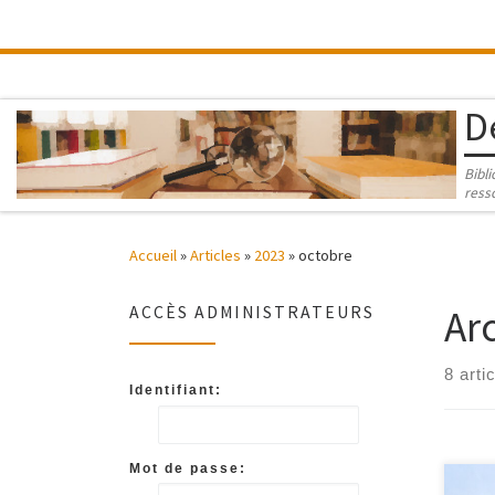
Passer au contenu
D
Bibl
ress
Accueil
»
Articles
»
2023
»
octobre
Ar
ACCÈS ADMINISTRATEURS
8 arti
Identifiant:
Mot de passe: