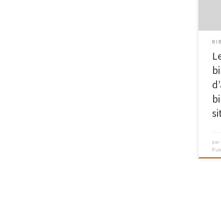
supp
des 
BI
L
b
d’
b
s
pa
Pub