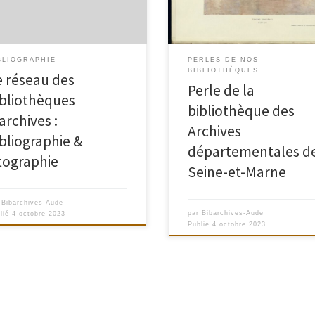
orts d’information sur le réseau
bibliothécaires d’archives :
PERLES DE NOS
BLIOGRAPHIE
BIBLIOTHÈQUES
e réseau des
Perle de la
ibliothèques
bibliothèque des
archives :
Archives
ibliographie &
départementales d
itographie
Seine-et-Marne
r
Bibarchives-Aude
par
Bibarchives-Aude
lié
4 octobre 2023
Publié
4 octobre 2023