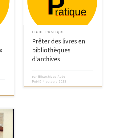
FICHE PRATIQUE
s
Prêter des livres en
x
bibliothèques
d’archives
par
Bibarchives-Aude
Publié
4 octobre 2023