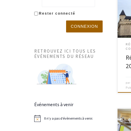
http
Rester connecté
cont
reun
CONNEXION
RÉ
CO
RETROUVEZ ICI TOUS LES
ÉVÉNEMENTS DU RÉSEAU
R
2
pa
Pub
Événements à venir
« Sal
Il n’y a pas d’évènements à venir.
N
coutu
o
t
prat