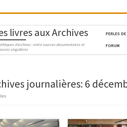
es livres aux Archives
PERLES DE
iothèques d’archives : entre sources documentaires et
FORUM
ources singulières
chives journalières:
6 décemb
cles