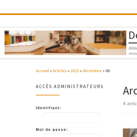
Passer au contenu
D
Bibl
ress
Accueil
»
Articles
»
2023
»
décembre
»
06
Ar
ACCÈS ADMINISTRATEURS
4 arti
Identifiant:
Mot de passe: