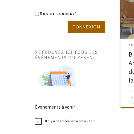
FICH
Inti
Bibl
Rester connecté
dépa
Orga
CONNEXION
dépa
Dire
l’or
AN
RETROUVEZ ICI TOUS LES
B
de l
ÉVÉNEMENTS DU RÉSEAU
posta
A
Péri
d
l
pa
Pub
Événements à venir
Il n’y a pas d’évènements à venir.
N
o
t