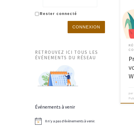
L’év
pend
janv
Rester connecté
a ét
dern
CONNEXION
d’Ar
de l
étud
RÉ
CO
RETROUVEZ ICI TOUS LES
part
ÉVÉNEMENTS DU RÉSEAU
P
pren
vo
W
pa
Pub
Événements à venir
Il n’y a pas d’évènements à venir.
N
o
t