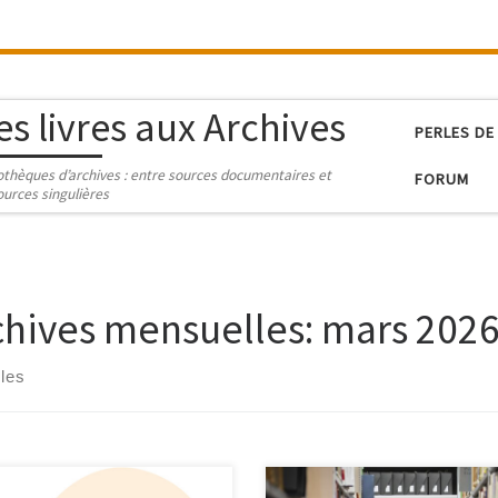
es livres aux Archives
PERLES DE
iothèques d’archives : entre sources documentaires et
FORUM
ources singulières
chives mensuelles:
mars 202
cles