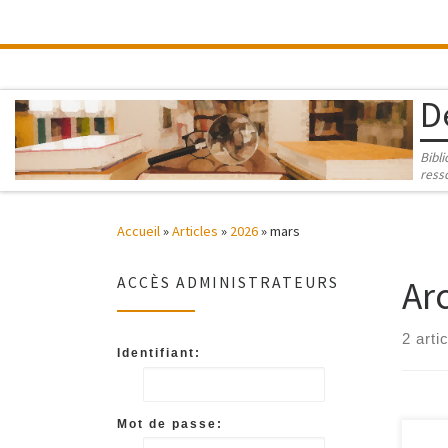
Passer au contenu
D
Bibl
ress
Accueil
»
Articles
»
2026
»
mars
Ar
ACCÈS ADMINISTRATEURS
2 arti
Identifiant:
Mot de passe: