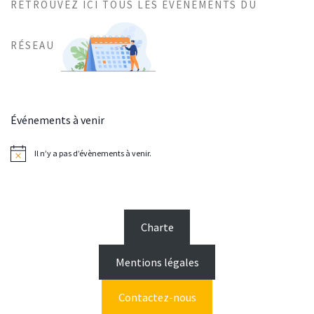
RETROUVEZ ICI TOUS LES ÉVÉNEMENTS DU
RÉSEAU
Événements à venir
Il n’y a pas d’évènements à venir.
N
o
t
i
c
e
Charte
Mentions légales
Contactez-nous