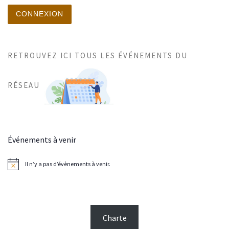
CONNEXION
RETROUVEZ ICI TOUS LES ÉVÉNEMENTS DU
RÉSEAU
Événements à venir
Il n’y a pas d’évènements à venir.
N
o
t
i
c
e
Charte