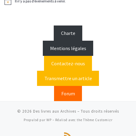
Il n’y a pas d’évènements à venir.
N
o
t
i
c
e
Charte
Mentions légales
Contactez-nous
Transmettre un article
Forum
© 2026
Des livres aux Archives
– Tous droits réservés
Propulsé par
WP
– Réalisé avec the
Thème Customizr