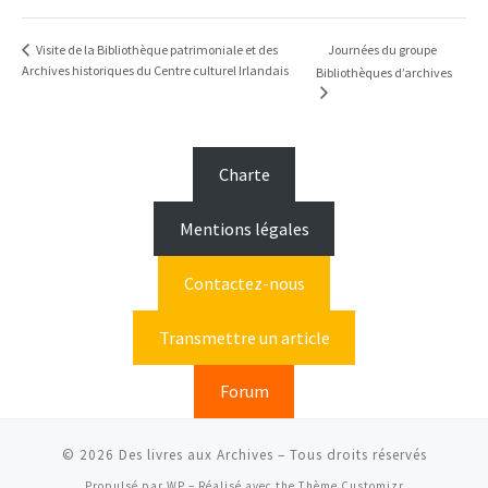
Journées du groupe
Visite de la Bibliothèque patrimoniale et des
Archives historiques du Centre culturel Irlandais
Bibliothèques d’archives
Charte
Mentions légales
Contactez-nous
Transmettre un article
Forum
© 2026
Des livres aux Archives
– Tous droits réservés
Propulsé par
WP
– Réalisé avec the
Thème Customizr