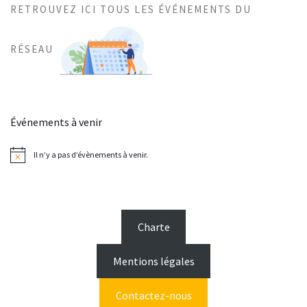
RETROUVEZ ICI TOUS LES ÉVÉNEMENTS DU
RÉSEAU
Événements à venir
Il n’y a pas d’évènements à venir.
N
o
t
i
c
e
Charte
Mentions légales
Contactez-nous