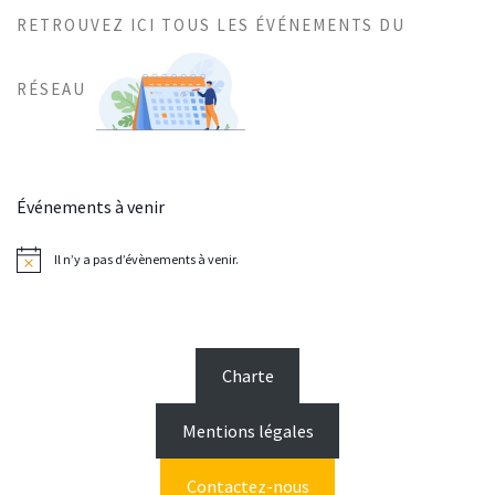
RETROUVEZ ICI TOUS LES ÉVÉNEMENTS DU
RÉSEAU
Événements à venir
Il n’y a pas d’évènements à venir.
N
o
t
i
c
e
Charte
Mentions légales
Contactez-nous