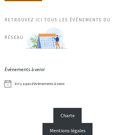
RETROUVEZ ICI TOUS LES ÉVÉNEMENTS DU
RÉSEAU
Événements à venir
Il n’y a pas d’évènements à venir.
N
o
t
i
c
e
Charte
Mentions légales