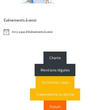
Événements à venir
Il n’y a pas d’évènements à venir.
N
o
t
i
c
e
Charte
Mentions légales
Contactez-nous
Transmettre un article
Forum