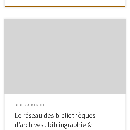
Avant la création du réseau, les publications suivantes : Sur le réseau,
sa création, son évolution : Autres supports d’information sur le
réseau des bibliothécaires d’archives :
BIBLIOGRAPHIE
Le réseau des bibliothèques
d’archives : bibliographie &