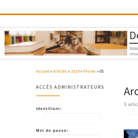
Passer au contenu
D
Bibl
ress
Accueil
»
Articles
»
2024
»
février
»
05
Ar
ACCÈS ADMINISTRATEURS
3 arti
Identifiant:
Mot de passe: