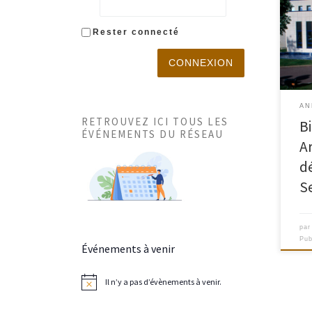
Fich
Inti
Bibl
Rester connecté
dépa
Orga
CONNEXION
des 
Dire
l’or
AN
RETROUVEZ ICI TOUS LES
B
Icon
ÉVÉNEMENTS DU RÉSEAU
Publ
A
post
d
7719
S
Cont
pa
Pub
Événements à venir
Il n’y a pas d’évènements à venir.
N
o
t