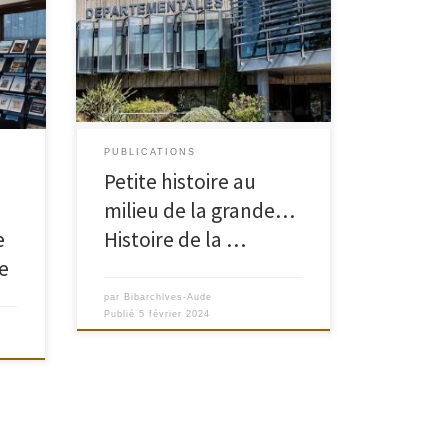
ue
Un article proposé par Gilles Masset
é
itime
PUBLICATIONS
Petite histoire au
milieu de la grande…
e
Histoire de la …
 La
e
par
Bibarchives-Aude
Publié
5 février 2024