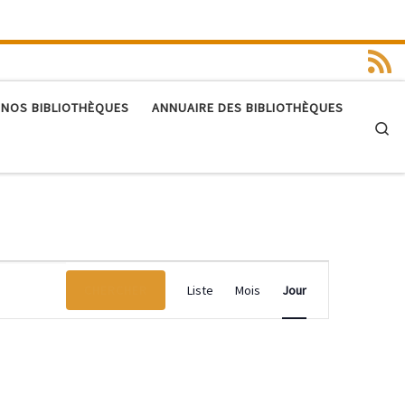
 NOS BIBLIOTHÈQUES
ANNUAIRE DES BIBLIOTHÈQUES
Se
N
CHERCHER
Liste
Mois
Jour
a
v
i
g