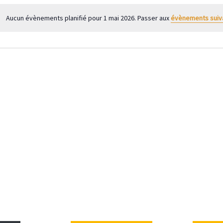
Aucun évènements planifié pour 1 mai 2026. Passer aux
évènements suiv
N
o
t
i
c
e