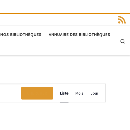
 NOS BIBLIOTHÈQUES
ANNUAIRE DES BIBLIOTHÈQUES
Se
N
CHERCHER
Liste
Mois
Jour
a
v
i
g