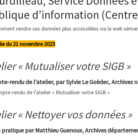
urdilleau, Service Données e
blique d’information (Centr
ment rendre ses données plus accessibles via le web séman
ée du 21 novembre 2025
lier « Mutualiser votre SIGB »
e-rendu de l’atelier, par Sylvie Le Goëdec, Archives 
pte-rendu de l’atelier « Mutualiser votre SIGB »
lier « Nettoyer vos données »
 pratique par Matthieu Guenoux, Archives départemen