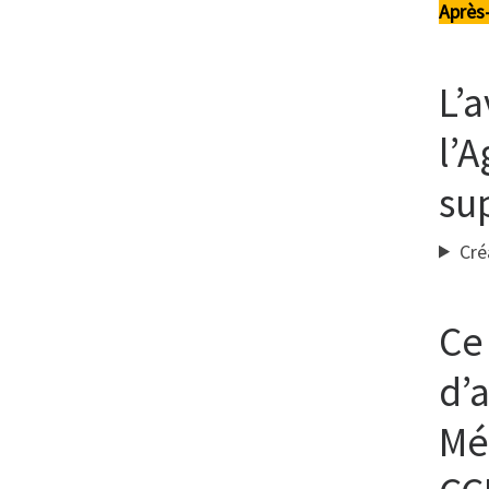
Après
L’a
l’
su
Cré
Ce
d’
Mé