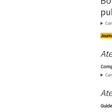
Bo
pu
Com
Journ
Ate
Compt
Com
Ate
Guide