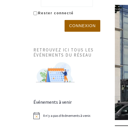
Rester connecté
CONNEXION
RETROUVEZ ICI TOUS LES
ÉVÉNEMENTS DU RÉSEAU
Événements à venir
Il n’y a pas d’évènements à venir.
N
o
t