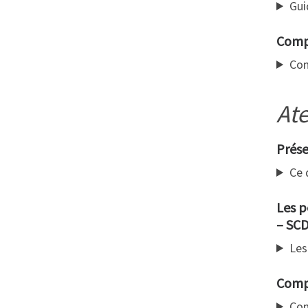
Gui
Compt
Com
Ate
Prése
Ce 
Les p
– SCD
Les
Compt
Com