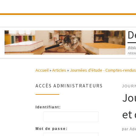
Passer au contenu
D
Bibl
ress
Accueil
»
Articles
»
Journées d’étude - Comptes-rendus
ACCÈS ADMINISTRATEURS
JOUR
Jo
Identifiant:
et
Mot de passe:
par
Ade