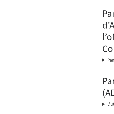
Pa
d’
l’o
Co
Pan
Pa
(AD
L’u