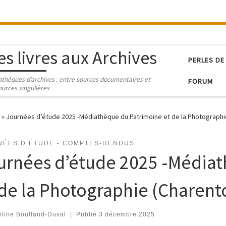
es livres aux Archives
PERLES DE
iothèques d’archives : entre sources documentaires et
FORUM
ources singulières
»
Journées d’étude 2025 -Médiathèque du Patrimoine et de la Photographi
NÉES D’ÉTUDE - COMPTES-RENDUS
urnées d’étude 2025 -Média
 de la Photographie (Charent
line Boulland-Duval
|
Publié
3 décembre 2025