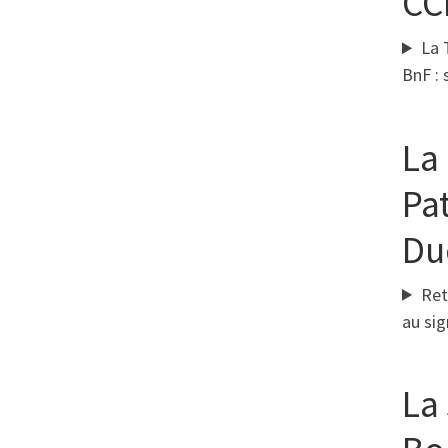
CC
La 
BnF :
La
Pa
Du
Ret
au si
La