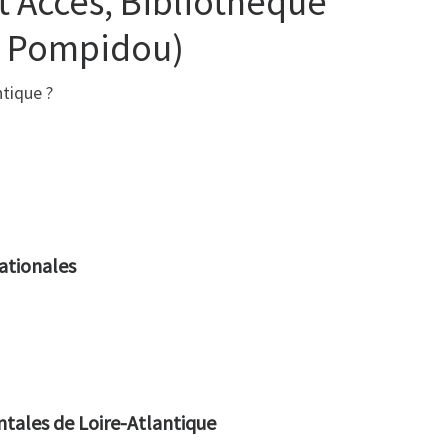
t Accès, Bibliothèque
e Pompidou)
tique ?
nationales
tales de Loire-Atlantique